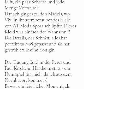
Luft, ein paar Scherze und jede 
Menge Vorfreude.  
Danach ging es zu den Mädels, wo 
Vivi in ihr atemberaubendes Kleid 
von AT Moda Sposa schlüpfte. Dieses 
Kleid war einfach der Wahnsinn !! 
Die Details, der Schnitt, alles hat 
perfekt zu Vivi gepasst und sie hat 
gestrahlt wie eine Königin. 
Die Trauung fand in der Peter und 
Paul Kirche in Hartheim statt - ein 
Heimspiel für mich, da ich aus dem 
Nachbarort komme ;-) 
Es war ein feierlicher Moment, als 
Vivi den Gang entlangschritt. Mit 
jedem Schritt spürte man die 
Vorfreude und Emotionen. Diese 
Momente kann ich als 
Hochzeitsfotografin einfach nicht 